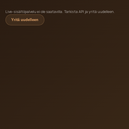
Live-sisältöpalvelu ei ole saatavilla. Tarkista API ja yritä uudelleen.
Yritä uudelleen