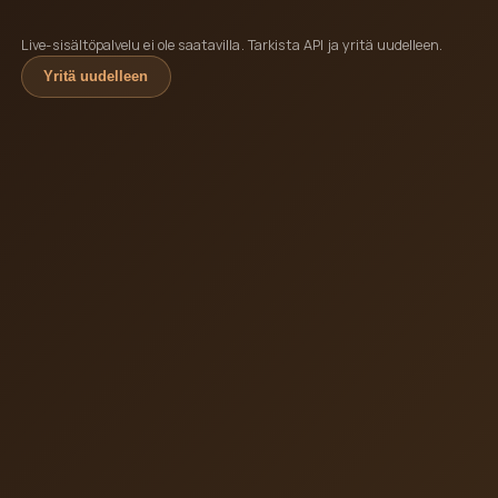
Live-sisältöpalvelu ei ole saatavilla. Tarkista API ja yritä uudelleen.
Yritä uudelleen