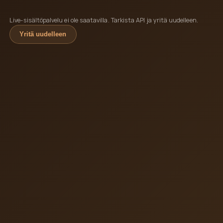
Live-sisältöpalvelu ei ole saatavilla. Tarkista API ja yritä uudelleen.
Yritä uudelleen