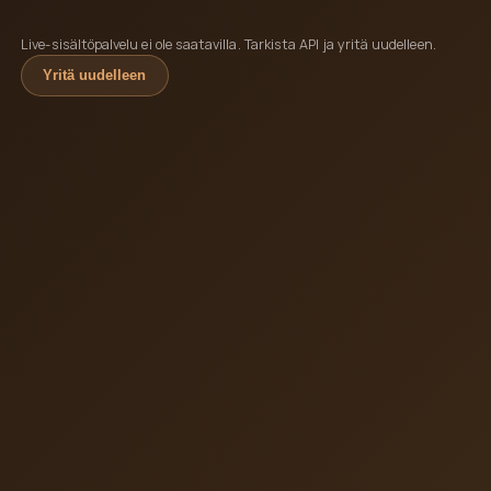
Live-sisältöpalvelu ei ole saatavilla. Tarkista API ja yritä uudelleen.
Yritä uudelleen