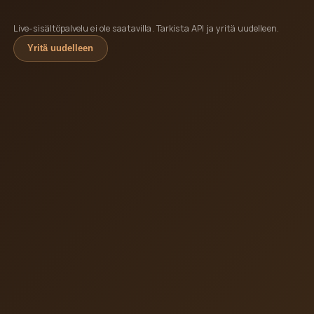
Live-sisältöpalvelu ei ole saatavilla. Tarkista API ja yritä uudelleen.
Yritä uudelleen