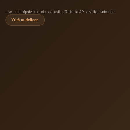
Live-sisältöpalvelu ei ole saatavilla. Tarkista API ja yritä uudelleen.
Yritä uudelleen