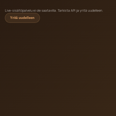
Live-sisältöpalvelu ei ole saatavilla. Tarkista API ja yritä uudelleen.
Yritä uudelleen