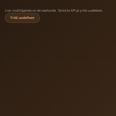
Live-sisältöpalvelu ei ole saatavilla. Tarkista API ja yritä uudelleen.
Yritä uudelleen