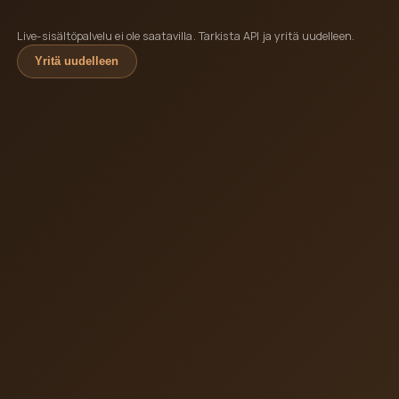
Live-sisältöpalvelu ei ole saatavilla. Tarkista API ja yritä uudelleen.
Yritä uudelleen