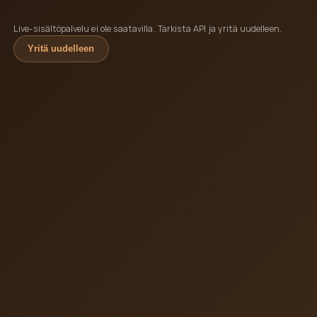
Live-sisältöpalvelu ei ole saatavilla. Tarkista API ja yritä uudelleen.
Yritä uudelleen