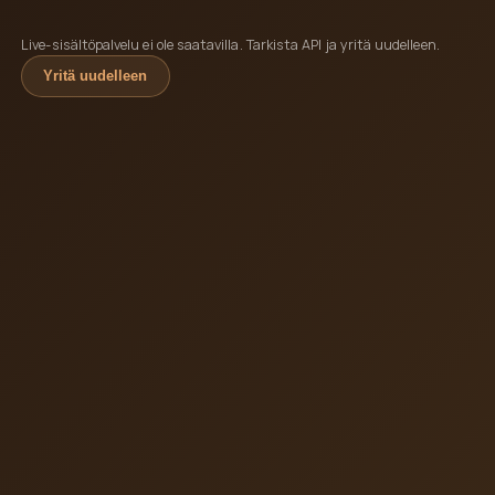
Live-sisältöpalvelu ei ole saatavilla. Tarkista API ja yritä uudelleen.
Yritä uudelleen