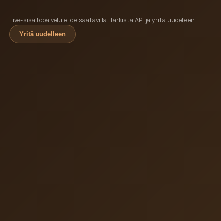
Live-sisältöpalvelu ei ole saatavilla. Tarkista API ja yritä uudelleen.
Yritä uudelleen