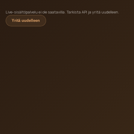
Live-sisältöpalvelu ei ole saatavilla. Tarkista API ja yritä uudelleen.
Yritä uudelleen