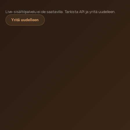
Live-sisältöpalvelu ei ole saatavilla. Tarkista API ja yritä uudelleen.
Yritä uudelleen