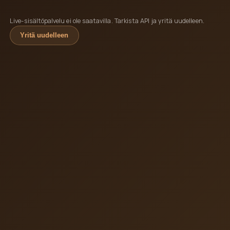
Live-sisältöpalvelu ei ole saatavilla. Tarkista API ja yritä uudelleen.
Yritä uudelleen