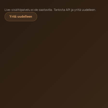
Live-sisältöpalvelu ei ole saatavilla. Tarkista API ja yritä uudelleen.
Yritä uudelleen