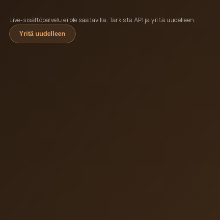
Live-sisältöpalvelu ei ole saatavilla. Tarkista API ja yritä uudelleen.
Yritä uudelleen