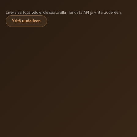
Live-sisältöpalvelu ei ole saatavilla. Tarkista API ja yritä uudelleen.
Yritä uudelleen