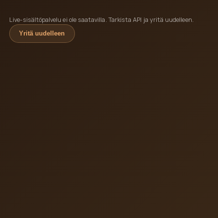
Live-sisältöpalvelu ei ole saatavilla. Tarkista API ja yritä uudelleen.
Yritä uudelleen