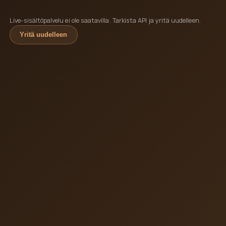
Live-sisältöpalvelu ei ole saatavilla. Tarkista API ja yritä uudelleen.
Yritä uudelleen