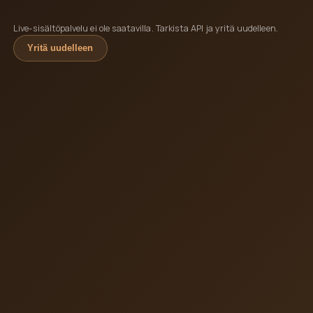
Live-sisältöpalvelu ei ole saatavilla. Tarkista API ja yritä uudelleen.
Yritä uudelleen