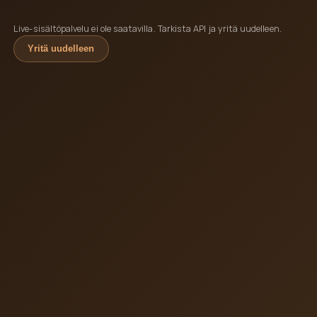
Live-sisältöpalvelu ei ole saatavilla. Tarkista API ja yritä uudelleen.
Yritä uudelleen