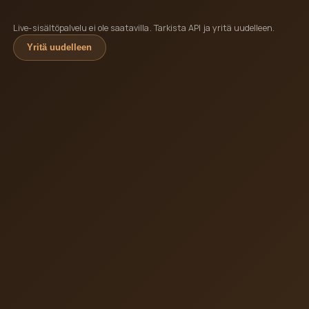
Live-sisältöpalvelu ei ole saatavilla. Tarkista API ja yritä uudelleen.
Yritä uudelleen