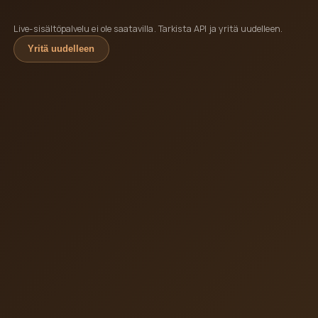
Live-sisältöpalvelu ei ole saatavilla. Tarkista API ja yritä uudelleen.
Yritä uudelleen