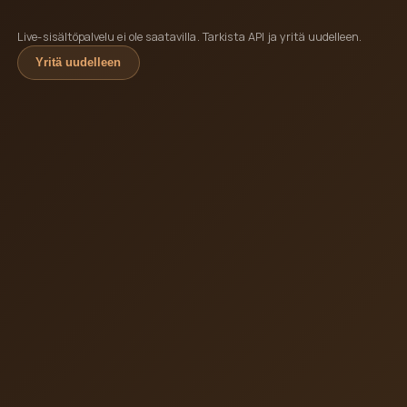
Live-sisältöpalvelu ei ole saatavilla. Tarkista API ja yritä uudelleen.
Yritä uudelleen