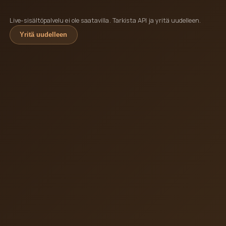
Live-sisältöpalvelu ei ole saatavilla. Tarkista API ja yritä uudelleen.
Yritä uudelleen