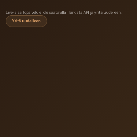
Live-sisältöpalvelu ei ole saatavilla. Tarkista API ja yritä uudelleen.
Yritä uudelleen