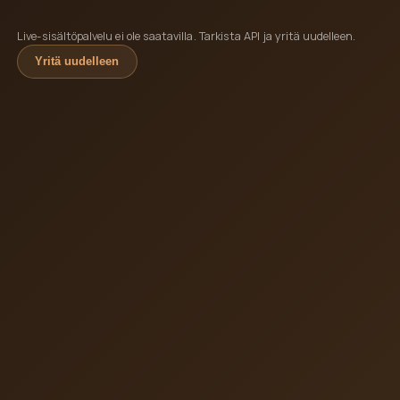
Live-sisältöpalvelu ei ole saatavilla. Tarkista API ja yritä uudelleen.
Yritä uudelleen