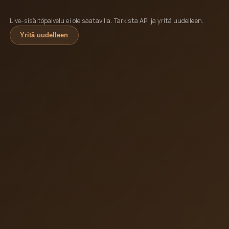
Live-sisältöpalvelu ei ole saatavilla. Tarkista API ja yritä uudelleen.
Yritä uudelleen