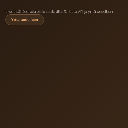
Live-sisältöpalvelu ei ole saatavilla. Tarkista API ja yritä uudelleen.
Yritä uudelleen