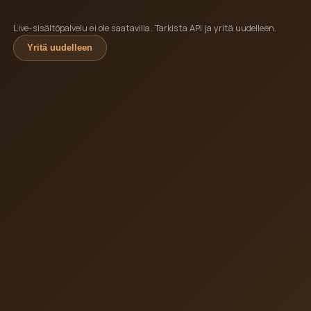
Live-sisältöpalvelu ei ole saatavilla. Tarkista API ja yritä uudelleen.
Yritä uudelleen